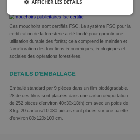
AFFICHER LES DÉTAILS
FSC - FOREST STEWARD COUNCIL
Ces mouchoirs sont certifiés FSC. Le système FSC pour la
certification de la foresterie a été fondé pour garantir une
utilisation durable des forêts; cela comprend le maintien et
l'amélioration des fonctions économiques, écologiques et
sociales des opérations forestières.
DETAILS D'EMBALLAGE
Emballé standard par 9 pièces dans un film biodégradable.
28 de ces films sont placées dans une carton déxportation
de 252 pièces d’environ 40x30x18(h) cm avec un poids de
3 kg. 20 cartons/10.080 pièces sont placés sur une palette
d’environ 80x120x100 cm.